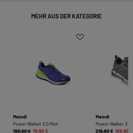
anzeigen lassen und so nur bestimmte Cookies
auswählen.
MEHR AUS DER KATEGORIE
Alle akzeptieren
Speichern
Zurück
|
Einwilligung nicht erteilen
ESSENZIELL
Essenzielle Cookies ermöglichen grundlegende
Funktionen und sind für die einwandfreie
Funktion dieses Onlineshops erforderlich.
Cookie-Informationen anzeigen
KOMFORTFUNKTIONEN
Meindl
Meindl
Wir möchten die Bedienung dieses Shops für
Power Walker 2.0 Men
Power Walker 3.5 
Sie möglichst komfortabel gestalten.
189,90 €
79,95 €
219,90 €
169,95 €