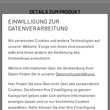
DETAILS ZUM PRODUKT
EINWILLIGUNG ZUR
DATENVERARBEITUNG
Ausstattung:
FF BLAST MAX Dämpfung: wolkenartige Softness und
Wir verwenden Cookies und andere Technologien auf
reaktionsschnelle Energierückführung
unserer Website. Einige von ihnen sind essenziell,
PureGEL Technologie: 65% softer im Vergleich zur
während ihnen andere die Bedienung des
Standard-GEL Technologie
Onlineshops erleichtern.
Engineered Mesh-Obermaterial: leicht, atmungsaktiv
FLUIDRIDE Außensohle: Mischung aus EVA und Gummi,
Weitere Informationen über die Verwendung Ihrer
um Komfort und Grip zu bieten, ohne die
Daten finden Sie in unserer
Datenschutzerklärung.
Strapazierfähigkeit zu beeinträchtigen
Reflektierende Elemente sorgen für bessere
Hier finden Sie eine Übersicht über alle verwendeten
Sichtbarkeit bei Nacht und am frühen Morgen.
Cookies. Sie können Ihre Einwilligung zu ganzen
ORTHOLITE X-30 Einlegesohle: leistungsfähige
Kategorien geben oder sich weitere Informationen
Dämpfung und Feuchtigkeitsregulierung für ein
anzeigen lassen und so nur bestimmte Cookies
angenehm kühles und trockenes Tragegefühl
auswählen. Dafür können Sie hier Ihre Einwilligung