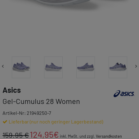
Link zur Mar
Asics
Gel-Cumulus 28 Women
Artikel-Nr: 21949250-7
Lieferbar (nur noch geringer Lagerbestand)
124,95
€
159.95 €
inkl. MwSt. und zzgl.
Versandkosten