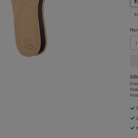
3
4
Me
Inf
Etwa
find
Prod