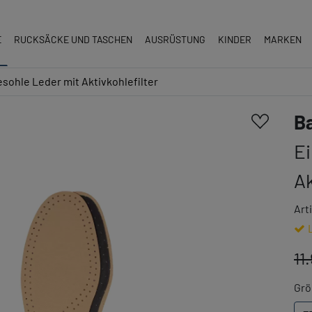
E
RUCKSÄCKE UND TASCHEN
AUSRÜSTUNG
KINDER
MARKEN
sohle Leder mit Aktivkohlefilter
B
Ei
Ak
Art
11
Grö