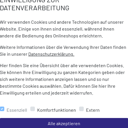
DATENVERARBEITUNG
DETAILS ZUM PRODUKT
Wir verwenden Cookies und andere Technologien auf unserer
Website. Einige von ihnen sind essenziell, während ihnen
andere die Bedienung des Onlineshops erleichtern.
hem Schafleder
Marke:
Barth
ivkohlefilter
Weitere Informationen über die Verwendung Ihrer Daten finden
Gewicht:
100 g
Sie in unserer
Datenschutzerklärung.
Hier finden Sie eine Übersicht über alle verwendeten Cookies.
Sie können Ihre Einwilligung zu ganzen Kategorien geben oder
sich weitere Informationen anzeigen lassen und so nur
MEHR AUS DER KATEGORIE
bestimmte Cookies auswählen. Dafür können Sie hier Ihre
Einwilligung erteilen und jederzeit widerrufen.
Essenziell
Komfortfunktionen
Extern
Einstellungen speichern für die Gruppe
Alle akzeptieren