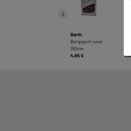
Barth
Ba
Bergsport rund
Ber
150cm
15
4,95 €
4,9