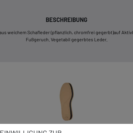
BESCHREIBUNG
 aus weichem Schafleder (pflanzlich, chromfrei gegerbt)auf Akt
Fußgeruch. Vegetabil gegerbtes Leder.
EINWILLIGUNG ZUR