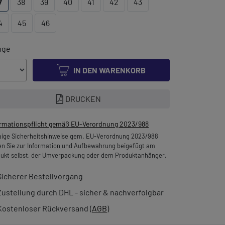
7
38
39
40
41
42
43
4
45
46
nge
IN DEN WARENKORB
DRUCKEN
ormationspflicht gemäß EU-Verordnung 2023/988
ige Sicherheitshinweise gem. EU-Verordnung 2023/988
en Sie zur Information und Aufbewahrung beigefügt am
ukt selbst, der Umverpackung oder dem Produktanhänger.
Sicherer Bestellvorgang
Zustellung durch DHL - sicher & nachverfolgbar
Kostenloser Rückversand (
AGB
)