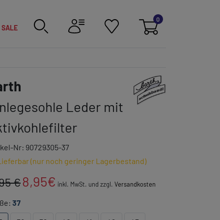
0
SALE
Link zur Markenkategori
arth
nlegesohle Leder mit
tivkohlefilter
ikel-Nr: 90729305-37
Lieferbar (nur noch geringer Lagerbestand)
8,95
€
.95 €
inkl. MwSt. und zzgl.
Versandkosten
ße:
37