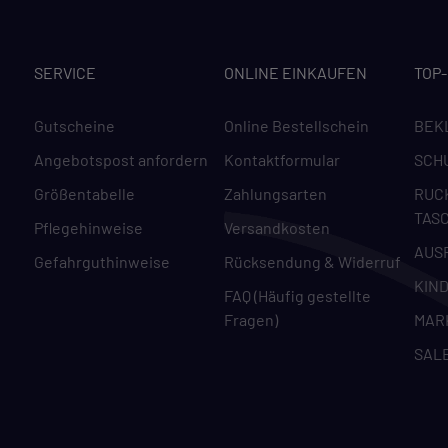
Cookie-Informationen anzeigen
Datenschutzerklärung
Impressu
SERVICE
ONLINE EINKAUFEN
TOP
Gutscheine
Online Bestellschein
BEK
Angebotspost anfordern
Kontaktformular
SCH
Größentabelle
Zahlungsarten
RUC
TAS
Pflegehinweise
Versandkosten
AUS
Gefahrguthinweise
Rücksendung & Widerruf
KIN
FAQ (Häufig gestellte
Fragen)
MAR
SAL