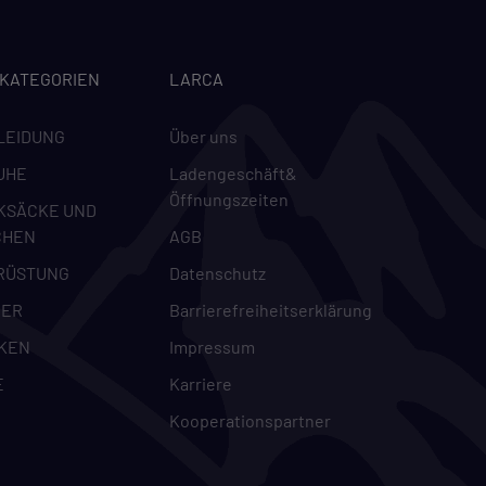
m
-KATEGORIEN
LARCA
LEIDUNG
Über uns
UHE
Ladengeschäft&
Öffnungszeiten
KSÄCKE UND
CHEN
AGB
RÜSTUNG
Datenschutz
DER
Barrierefreiheitserklärung
KEN
Impressum
E
Karriere
Kooperationspartner