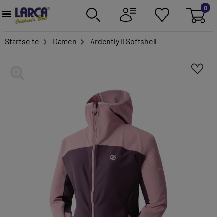
0
Startseite
Damen
Ardently II Softshell