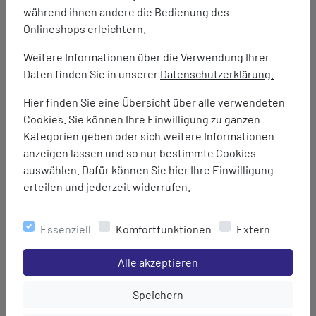
DETAILS ZUM PRODUKT
während ihnen andere die Bedienung des
Onlineshops erleichtern.
Weitere Informationen über die Verwendung Ihrer
Ausstattung:
Daten finden Sie in unserer
Datenschutzerklärung.
Leichtes, gewebtes Ultra-Stretch-Polyestergewebe mit
strukturierten Ripstop-Einsätzen - Ilus Lite
Hier finden Sie eine Übersicht über alle verwendeten
Hochbeständige wasserabweisende Beschichtung
Cookies. Sie können Ihre Einwilligung zu ganzen
Angeschnittene Kapuze
Kategorien geben oder sich weitere Informationen
Elastische Ärmelbündchen
anzeigen lassen und so nur bestimmte Cookies
Abgerundet durch praktische Reißverschlusstaschen
auswählen. Dafür können Sie hier Ihre Einwilligung
erteilen und jederzeit widerrufen.
Marke:
dare2b
Essenziell
Komfortfunktionen
Extern
Material:
100% Polyester
Einstellungen speichern für die Gruppe
Alle akzeptieren
Gewicht:
Einstellungen speichern für die Gru
Speichern
325 g