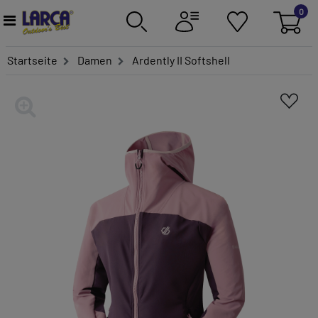
0
Startseite
Damen
Ardently II Softshell