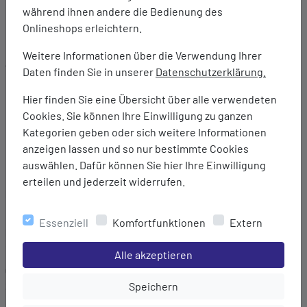
DETAILS ZUM PRODUKT
während ihnen andere die Bedienung des
Onlineshops erleichtern.
Weitere Informationen über die Verwendung Ihrer
Ausstattung:
Daten finden Sie in unserer
Datenschutzerklärung.
Leichtes, gewebtes Ultra-Stretch-Polyestergewebe mit
strukturierten Ripstop-Einsätzen - Ilus Lite
Hier finden Sie eine Übersicht über alle verwendeten
Hochbeständige wasserabweisende Beschichtung
Cookies. Sie können Ihre Einwilligung zu ganzen
Angeschnittene Kapuze
Kategorien geben oder sich weitere Informationen
Elastische Ärmelbündchen
anzeigen lassen und so nur bestimmte Cookies
Abgerundet durch praktische Reißverschlusstaschen
auswählen. Dafür können Sie hier Ihre Einwilligung
erteilen und jederzeit widerrufen.
Marke:
dare2b
Essenziell
Komfortfunktionen
Extern
Material:
100% Polyester
Einstellungen speichern für die Gruppe
Alle akzeptieren
Gewicht:
Einstellungen speichern für die Gru
Speichern
325 g