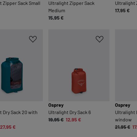
Funktionen und sind für die einwandfreie Funktion dieses
ht Zipper Sack Small
Ultralight Zipper Sack
Ultralight
Onlineshops erforderlich.
Medium
17,95 €
15,95 €
Cookie-Informationen anzeigen
KOMFORTFUNKTIONEN
Wir möchten die Bedienung dieses Shops für Sie
möglichst komfortabel gestalten.
Cookie-Informationen anzeigen
EXTERN
Inhalte von externen Dienstleistern wie Google, Social-
Osprey
Osprey
Media-Plattformen etc.
ht Dry Sack 20 with
Ultralight Dry Sack 6
Ultralight
19,95 €
12,95 €
window
Cookie-Informationen anzeigen
27,95 €
21,95 €
17
Datenschutzerklärung
Impressu