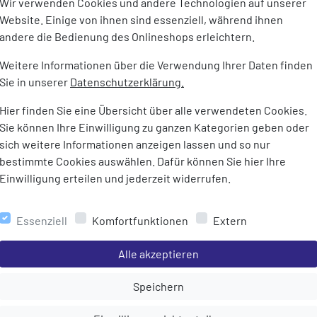
Wir verwenden Cookies und andere Technologien auf unserer
Website. Einige von ihnen sind essenziell, während ihnen
andere die Bedienung des Onlineshops erleichtern.
Weitere Informationen über die Verwendung Ihrer Daten finden
Sie in unserer
Datenschutzerklärung.
Hier finden Sie eine Übersicht über alle verwendeten Cookies.
Sie können Ihre Einwilligung zu ganzen Kategorien geben oder
Fidlock
Fidlock
sich weitere Informationen anzeigen lassen und so nur
lle Dry Bag - Maxi
Schutzhülle Dry Bag - Medi
Schutzhüll
bestimmte Cookies auswählen. Dafür können Sie hier Ihre
24,95 €
17,95 €
Einwilligung erteilen und jederzeit widerrufen.
Essenziell
Komfortfunktionen
Extern
Einstellungen speichern für die Gruppe
Alle akzeptieren
Einstellungen speichern für die Gru
Speichern