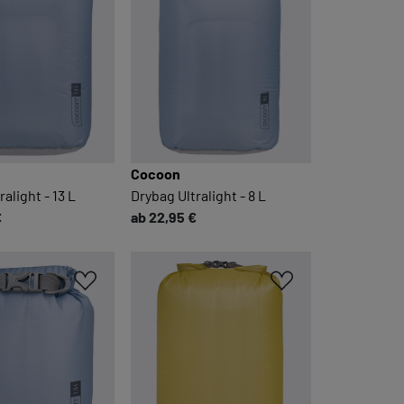
Cocoon
alight - 13 L
Drybag Ultralight - 8 L
€
ab 22,95 €