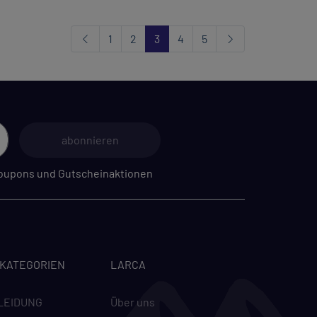
1
2
3
4
5
abonnieren
 Coupons und Gutscheinaktionen
-KATEGORIEN
LARCA
LEIDUNG
Über uns