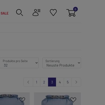
0
SALE
1
2
3
4
5