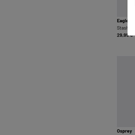
Eagle C
Stash RF
29,95 €
Osprey