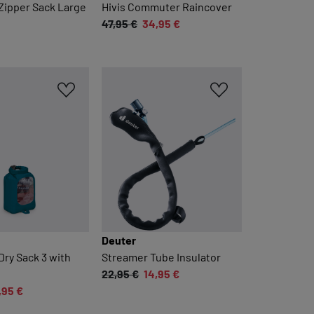
 Zipper Sack Large
Hivis Commuter Raincover
47,95 €
34,95 €
Deuter
 Dry Sack 3 with
Streamer Tube Insulator
22,95 €
14,95 €
,95 €
m