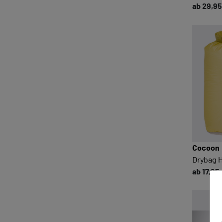
ab 29,95
Cocoon
Drybag H
ab 17,95