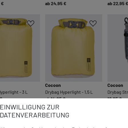
 €
ab 24,95 €
ab 22,95 
Cocoon
Cocoon
yperlight - 3 L
Drybag Hyperlight - 1,5 L
Drybag St
 €
ab 14,95 €
12,95 €
EINWILLIGUNG ZUR
DATENVERARBEITUNG