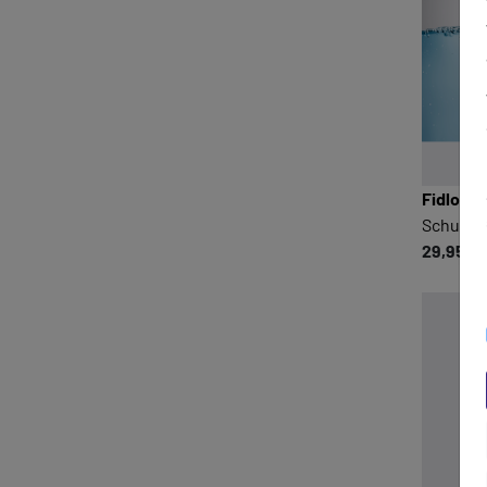
Fidlock
Schutzhü
29,95 €