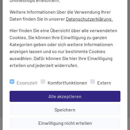
Onlineshops erleichtern.
Weitere Informationen über die Verwendung Ihrer
Ausstattung:
Daten finden Sie in unserer
Datenschutzerklärung.
Leistungsstarkes AirExchange-Gewebe für
Hier finden Sie eine Übersicht über alle verwendeten
außergewöhnliche Atmungsaktivität und schnelles
Cookies. Sie können Ihre Einwilligung zu ganzen
Trocknen
Kategorien geben oder sich weitere Informationen
Kappnähte erhöhen die Haltbarkeit und den Komfort
anzeigen lassen und so nur bestimmte Cookies
auswählen. Dafür können Sie hier Ihre Einwilligung
Marke:
erteilen und jederzeit widerrufen.
Marmot
Material:
100% Polyester
Essenziell
Komfortfunktionen
Extern
Gewicht:
Einstellungen speichern für die Gruppe
Alle akzeptieren
145 g
Einstellungen speichern für die Gru
Speichern
Einstellungen speichern für die Gruppe
Einwilligung nicht erteilen