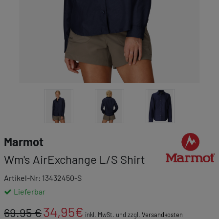
Link zur Marke
Marmot
Wm's AirExchange L/S Shirt
Artikel-Nr: 13432450-S
Lieferbar
34,95
€
69.95 €
inkl. MwSt. und zzgl.
Versandkosten