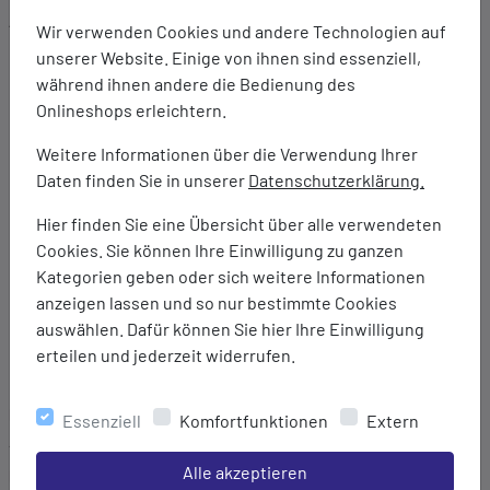
Ausstattung:
Wir verwenden Cookies und andere Technologien auf
3D GUIDANCE SYSTEM Technologie: Besteht aus drei
unserer Website. Einige von ihnen sind essenziell,
verschiedenen Komponenten, die für noch mehr Halt
während ihnen andere die Bedienung des
sorgen, da der Fuß auf natürliche Weise geführt wird.
Onlineshops erleichtern.
PureGEL Technologie für eine softere Dämpfung und
bessere Schockabsorption
Weitere Informationen über die Verwendung Ihrer
FF BLAST Technologie: Bietet erstklassige Dämpfung
Daten finden Sie in unserer
Datenschutzerklärung.
mit leichtem Gewicht für mehr Tragekomfort.
Hier finden Sie eine Übersicht über alle verwendeten
Engineered Mesh-Obermaterial für verbesserte
Cookies. Sie können Ihre Einwilligung zu ganzen
Atmungsaktivität und Komfort
Kategorien geben oder sich weitere Informationen
Dämpfung: Normal
anzeigen lassen und so nur bestimmte Cookies
Sprengung: 8 mm
auswählen. Dafür können Sie hier Ihre Einwilligung
Unterstützung: Neutral
erteilen und jederzeit widerrufen.
Entwickelt für Neutral / Überpronation
Marke:
Essenziell
Komfortfunktionen
Extern
Asics
Einstellungen speichern für die Gruppe
Alle akzeptieren
Material: