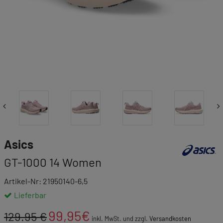
Link zur Mar
Asics
GT-1000 14 Women
Artikel-Nr: 21950140-6,5
Lieferbar
99,95
€
129.95 €
inkl. MwSt. und zzgl.
Versandkosten