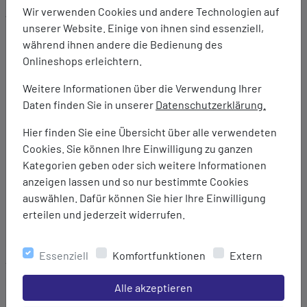
Wir verwenden Cookies und andere Technologien auf
Ausstattung:
unserer Website. Einige von ihnen sind essenziell,
Innovatives Mesh-Obermaterial, das die
während ihnen andere die Bedienung des
Atmungsaktivität verbessert
Onlineshops erleichtern.
AMPLIFOAM PLUS Technologie: Dämpfung für weichen
und flexiblen Tragekomfort
Weitere Informationen über die Verwendung Ihrer
GEL Technologie im Rückfußbereich: Verbessert die
Daten finden Sie in unserer
Datenschutzerklärung.
Stoßabsorption und sorgt für ein weicheres Gefühl
beim Fußauftritt
Hier finden Sie eine Übersicht über alle verwendeten
Robuste Außensohle
Cookies. Sie können Ihre Einwilligung zu ganzen
Dämpfung: Normal
Kategorien geben oder sich weitere Informationen
Sprengung: 8 mm
anzeigen lassen und so nur bestimmte Cookies
Unterstützung: Neutral
auswählen. Dafür können Sie hier Ihre Einwilligung
Entwickelt für Neutral / Unterpronation
erteilen und jederzeit widerrufen.
Marke:
Essenziell
Komfortfunktionen
Extern
Asics
Material:
Einstellungen speichern für die Gruppe
Alle akzeptieren
Obermaterial: Textil/Synthetik