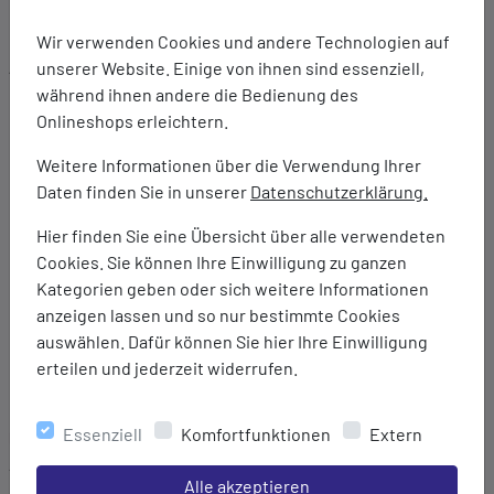
Wir verwenden Cookies und andere Technologien auf
Ausstattung:
unserer Website. Einige von ihnen sind essenziell,
Innovatives Mesh-Obermaterial, das die
während ihnen andere die Bedienung des
Atmungsaktivität verbessert
Onlineshops erleichtern.
AMPLIFOAM PLUS Technologie: Dämpfung für weichen
Weitere Informationen über die Verwendung Ihrer
und flexiblen Tragekomfort
Daten finden Sie in unserer
Datenschutzerklärung.
GEL Technologie im Rückfußbereich: Verbessert die
Stoßabsorption und sorgt für ein weicheres Gefühl
Hier finden Sie eine Übersicht über alle verwendeten
beim Fußauftritt
Cookies. Sie können Ihre Einwilligung zu ganzen
Robuste Außensohle
Kategorien geben oder sich weitere Informationen
Dämpfung: Normal
anzeigen lassen und so nur bestimmte Cookies
Sprengung: 8 mm
auswählen. Dafür können Sie hier Ihre Einwilligung
Unterstützung: Neutral
erteilen und jederzeit widerrufen.
Entwickelt für Neutral / Unterpronation
Essenziell
Komfortfunktionen
Extern
Marke:
Asics
Einstellungen speichern für die Gruppe
Alle akzeptieren