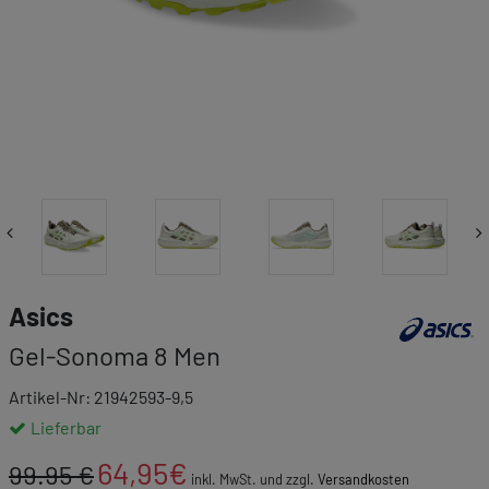
Link zur Mar
Asics
Gel-Sonoma 8 Men
Artikel-Nr: 21942593-9,5
Lieferbar
64,95
€
99.95 €
inkl. MwSt. und zzgl.
Versandkosten