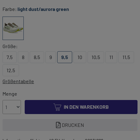
Farbe:
light dust/aurora green
Größe:
7,5
8
8,5
9
9,5
10
10,5
11
11,5
12,5
Größentabelle
Menge
IN DEN WARENKORB
DRUCKEN