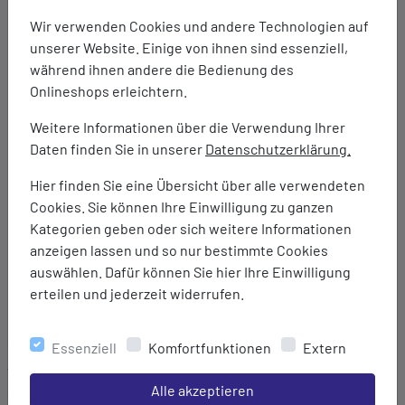
weicheres Gefühl am Fuß
Wir verwenden Cookies und andere Technologien auf
AMPLIFOAM PLUS Dämpfung: Mittelsohlen-Dämpfung
unserer Website. Einige von ihnen sind essenziell,
für ein weicheres und bequemeres Laufgefühl im
während ihnen andere die Bedienung des
Vergleich zur Standard-AMPLIFOAM Dämpfung
Onlineshops erleichtern.
GEL Technologie im Rückfußbereich: Stoßdämpfendes
Material in der Mittelsohle, das für Dämpfung und
Weitere Informationen über die Verwendung Ihrer
Stoßabsorption sorgt.
Daten finden Sie in unserer
Datenschutzerklärung.
ORTHOLITE Einlegesohle mit hervorragender
Hier finden Sie eine Übersicht über alle verwendeten
Dämpfung und Feuchtigkeitsregulierung für ein
Cookies. Sie können Ihre Einwilligung zu ganzen
angenehm kühles und trockenes Tragegefühl
Kategorien geben oder sich weitere Informationen
Dämpfung: Normal
anzeigen lassen und so nur bestimmte Cookies
Sprengung: 8 mm
auswählen. Dafür können Sie hier Ihre Einwilligung
Unterstützung: Neutra
erteilen und jederzeit widerrufen.
Entwickelt für Neutral / Unterpronation
Marke:
Essenziell
Komfortfunktionen
Extern
Asics
Einstellungen speichern für die Gruppe
Alle akzeptieren
Material: