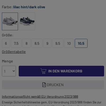
Farbe:
lilac hint/dark olive
Größe:
6
7,5
8
8,5
9
9,5
10
10,5
Größentabelle
Menge
IN DEN WARENKORB
DRUCKEN
Informationspflicht gemäß EU-Verordnung 2023/988
Etwaige Sicherheitshinweise gem. EU-Verordnung 2023/988 finden Sie zur