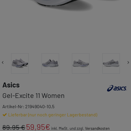
Link zur Mar
Asics
Gel-Excite 11 Women
Artikel-Nr: 21949040-10,5
Lieferbar (nur noch geringer Lagerbestand)
59,95
€
89.95 €
inkl. MwSt. und zzgl.
Versandkosten