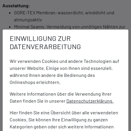
Ausstattung:
GORE-TEX Membran: wasserdicht, winddicht und
atmungsaktiv
Minimal Seams: Vermeidung von unnötigen Nähten zur
Reduzierung von Druckstellen.
EINWILLIGUNG ZUR
Very Flexible: Der Schuh weist ein sehr weiches
DATENVERARBEITUNG
Abrollverhalten auf.
Speed Lace: Für schnelle und individuelle Anpassung
Wir verwenden Cookies und andere Technologien auf
der Schnürung sowie zügiges Ein- und Aussteigen.
unserer Website. Einige von ihnen sind essenziell,
LOWA® TRAC®: Das Sohlensystem garantiert mit seiner
während ihnen andere die Bedienung des
griffigen Gummimischung eine ideale Bodenhaftung bei
Onlineshops erleichtern.
nassem wie trockenem Untergrund.
Reptex Sport: Die stabile und robuste Beschichtung
Weitere Informationen über die Verwendung Ihrer
bewahrt das Obermaterial vor Beschädigungen durch
Daten finden Sie in unserer
Datenschutzerklärung.
Geröll und scharfe Gesteinskanten.
Anatomical Ankle Lines: Der asymmetrische Rand ist
Hier finden Sie eine Übersicht über alle verwendeten
der Anatomie des Knöchels präzise nachempfunden
Cookies. Sie können Ihre Einwilligung zu ganzen
und liefert so optimale Unterstu¨tzung. Die seitliche
Kategorien geben oder sich weitere Informationen