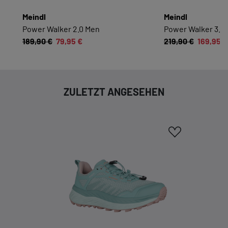
Sie möglichst komfortabel gestalten.
Meindl
Meindl
Power Walker 2.0 Men
Power Walker 3.5 
Cookie-Informationen anzeigen
189,90 €
79,95 €
219,90 €
169,95 €
EXTERN
Inhalte von externen Dienstleistern wie Google,
ZULETZT ANGESEHEN
Social-Media-Plattformen etc.
Cookie-Informationen anzeigen
Datenschutzerklärung
Impressum