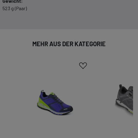
Gewicht:
Cookies. Sie können Ihre Zustimmung zu ganzen
523 g (Paar)
Kategorien geben oder sich weitere Informationen
anzeigen lassen und so nur bestimmte Cookies
auswählen.
Alle akzeptieren
Speichern
MEHR AUS DER KATEGORIE
Zurück
|
Einwilligung nicht erteilen
ESSENZIELL
Essenzielle Cookies ermöglichen grundlegende
Funktionen und sind für die einwandfreie
Funktion dieses Onlineshops erforderlich.
Cookie-Informationen anzeigen
KOMFORTFUNKTIONEN
Wir möchten die Bedienung dieses Shops für