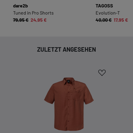
ESSENZIELL
dare2b
TAGOSS
Essenzielle Cookies ermöglichen grundlegende
Tuned in Pro Shorts
Evolution-T
Funktionen und sind für die einwandfreie
79,95 €
24,95 €
40,00 €
17,95 €
Funktion dieses Onlineshops erforderlich.
Cookie-Informationen anzeigen
ZULETZT ANGESEHEN
KOMFORTFUNKTIONEN
Wir möchten die Bedienung dieses Shops für
Sie möglichst komfortabel gestalten.
Cookie-Informationen anzeigen
EXTERN
Inhalte von externen Dienstleistern wie Google,
Social-Media-Plattformen etc.
Cookie-Informationen anzeigen