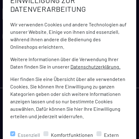
EINWILLIGUNG ZUR
DATENVERARBEITUNG
LARCA NEWSLETTER
Wir verwenden Cookies und andere Technologien auf
unserer Website. Einige von ihnen sind essenziell,
während ihnen andere die Bedienung des
Onlineshops erleichtern.
abonnieren
Weitere Informationen über die Verwendung Ihrer
Daten finden Sie in unserer
Datenschutzerklärung.
Bleiben Sie immer topaktuell informiert über Angebote,
Coupons und Gutscheinaktionen
Hier finden Sie eine Übersicht über alle verwendeten
Cookies. Sie können Ihre Einwilligung zu ganzen
Kategorien geben oder sich weitere Informationen
anzeigen lassen und so nur bestimmte Cookies
auswählen. Dafür können Sie hier Ihre Einwilligung
erteilen und jederzeit widerrufen.
KONTAKTIEREN SIE UNS
+49 7181 938060
Essenziell
Komfortfunktionen
Extern