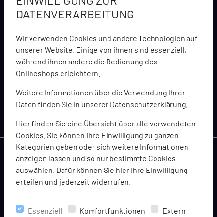
EINWILLIGUNG ZUR
DATENVERARBEITUNG
LARCA NEWSLETTER
Wir verwenden Cookies und andere Technologien auf
unserer Website. Einige von ihnen sind essenziell,
während ihnen andere die Bedienung des
Onlineshops erleichtern.
abonnieren
Weitere Informationen über die Verwendung Ihrer
Daten finden Sie in unserer
Datenschutzerklärung.
Bleiben Sie immer topaktuell informiert über Angebote,
Coupons und Gutscheinaktionen
Hier finden Sie eine Übersicht über alle verwendeten
Cookies. Sie können Ihre Einwilligung zu ganzen
Kategorien geben oder sich weitere Informationen
anzeigen lassen und so nur bestimmte Cookies
auswählen. Dafür können Sie hier Ihre Einwilligung
erteilen und jederzeit widerrufen.
KONTAKTIEREN SIE UNS
+49 7181 938060
Essenziell
Komfortfunktionen
Extern